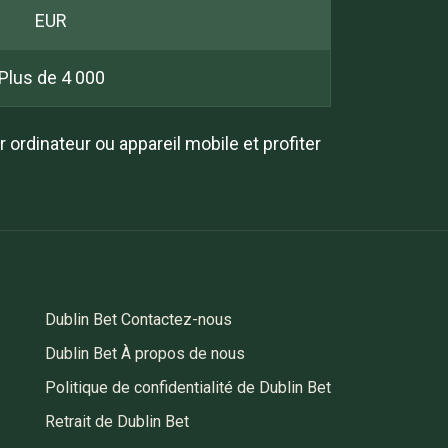
EUR
Plus de 4 000
 ordinateur ou appareil mobile et profiter
Dublin Bet Contactez-nous
Dublin Bet À propos de nous
Politique de confidentialité de Dublin Bet
Retrait de Dublin Bet