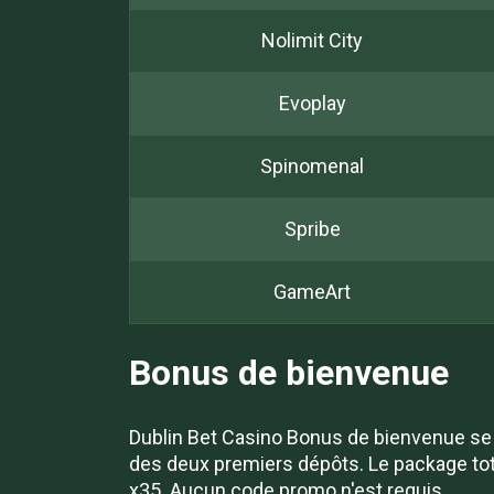
Nolimit City
Evoplay
Spinomenal
Spribe
GameArt
Bonus de bienvenue
Dublin Bet Casino Bonus de bienvenue se
des deux premiers dépôts. Le package tota
x35. Aucun code promo n'est requis.