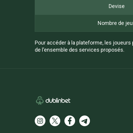
Devise
Nombre de jeu
Pour accéder à la plateforme, les joueurs 
de l'ensemble des services proposés.