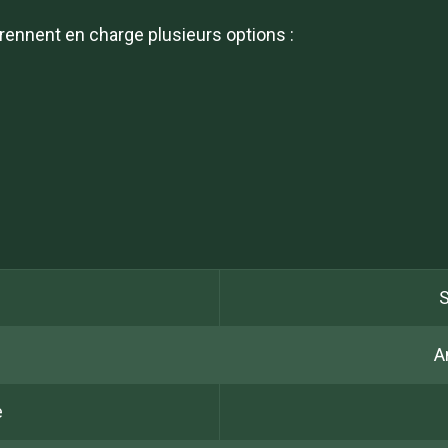
rennent en charge plusieurs options :
S
A
e