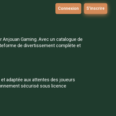
Connexion
S'inscrire
 par Anjouan Gaming. Avec un catalogue de
ateforme de divertissement complète et
e et adaptée aux attentes des joueurs
ironnement sécurisé sous licence