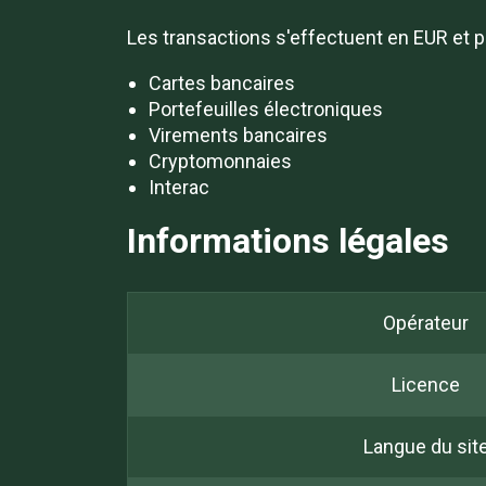
Les transactions s'effectuent en EUR et p
Cartes bancaires
Portefeuilles électroniques
Virements bancaires
Cryptomonnaies
Interac
Informations légales
Opérateur
Licence
Langue du sit